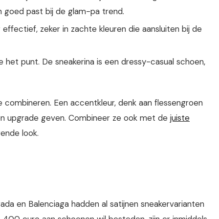
en goed past bij de glam-pa trend.
effectief, zeker in zachte kleuren die aansluiten bij de
je het punt. De sneakerina is een dressy-casual schoen,
t te combineren. Een accentkleur, denk aan flessengroen
 een upgrade geven. Combineer ze ook met de
juiste
ende look.
rada en Balenciaga hadden al satijnen sneakervarianten
 400 euro aan schoenen wil besteden, zijn er inmiddels