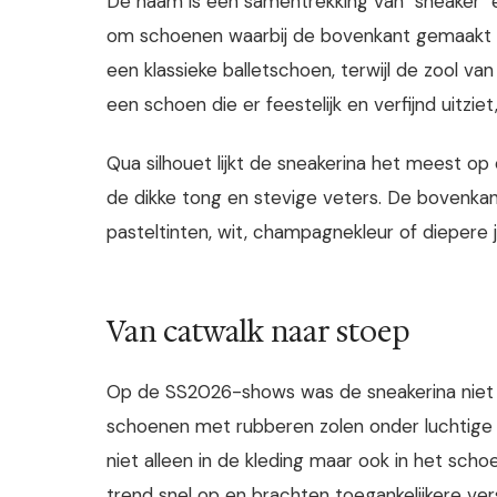
De naam is een samentrekking van "sneaker" en
om schoenen waarbij de bovenkant gemaakt is 
een klassieke balletschoen, terwijl de zool van
een schoen die er feestelijk en verfijnd uitzie
Qua silhouet lijkt de sneakerina het meest op
de dikke tong en stevige veters. De bovenkant
pasteltinten, wit, champagnekleur of diepere
Van catwalk naar stoep
Op de SS2026-shows was de sneakerina niet m
schoenen met rubberen zolen onder luchtige 
niet alleen in de kleding maar ook in het sch
trend snel op en brachten toegankelijkere versi