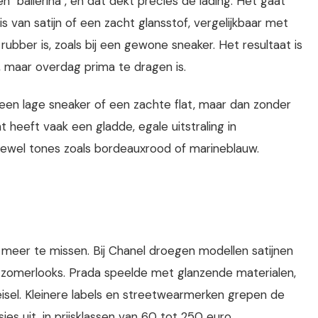
 "ballerina", en dat dekt precies de lading. Het gaat
van satijn of een zacht glansstof, vergelijkbaar met
 rubber is, zoals bij een gewone sneaker. Het resultaat is
t, maar overdag prima te dragen is.
 een lage sneaker of een zachte flat, maar dan zonder
 heeft vaak een gladde, egale uitstraling in
 jewel tones zoals bordeauxrood of marineblauw.
eer te missen. Bij Chanel droegen modellen satijnen
zomerlooks. Prada speelde met glanzende materialen,
oeisel. Kleinere labels en streetwearmerken grepen de
es uit, in prijsklassen van 60 tot 250 euro.