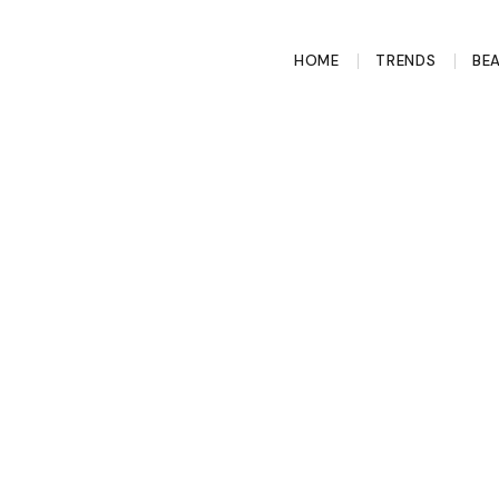
HOME
TRENDS
BE
 de schoenen die