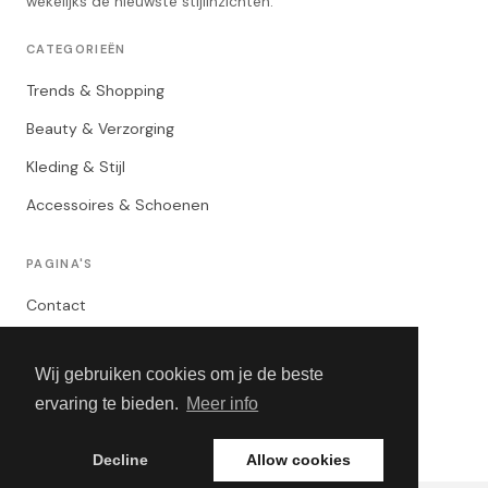
wekelijks de nieuwste stijlinzichten.
CATEGORIEËN
Trends & Shopping
Beauty & Verzorging
Kleding & Stijl
Accessoires & Schoenen
PAGINA'S
Contact
Privacybeleid
Wij gebruiken cookies om je de beste
Algemene Voorwaarden
ervaring te bieden.
Meer info
Adverteren
Decline
Allow cookies