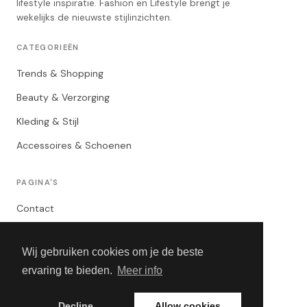
lifestyle inspiratie. Fashion en Lifestyle brengt je
wekelijks de nieuwste stijlinzichten.
CATEGORIEËN
Trends & Shopping
Beauty & Verzorging
Kleding & Stijl
Accessoires & Schoenen
PAGINA'S
Contact
Privacybeleid
Wij gebruiken cookies om je de beste
Algemene Voorwaarden
ervaring te bieden.
Meer info
Adverteren
Decline
Allow cookies