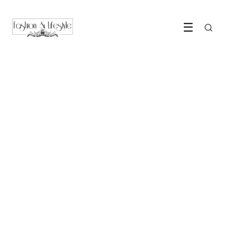
☰
BEAUTY & VERZORGING
Waterverzachter voor je
haar: De ultieme redder in
nood
25 March 2025
·
2 min leestijd