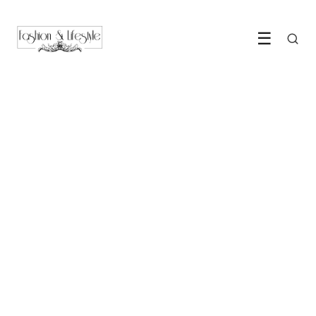
☰
TRENDS & SHOPPING
Welke kleuren lingerie zijn
het meest populair?
9 July 2025
·
4 min leestijd