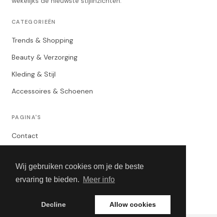
wekelijks de nieuwste stijlinzichten.
CATEGORIEËN
Trends & Shopping
Beauty & Verzorging
Kleding & Stijl
Accessoires & Schoenen
PAGINA'S
Contact
Privacybeleid
Wij gebruiken cookies om je de beste
Algemene Voorwaarden
ervaring te bieden.
Meer info
Adverteren
Decline
Allow cookies